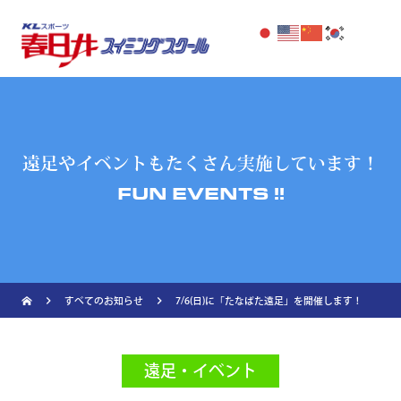
遠足やイベントもたくさん実施しています！
FUN EVENTS !!
navigate_next
navigate_next
すべてのお知らせ
7/6(日)に「たなばた遠足」を開催します！
遠足・イベント