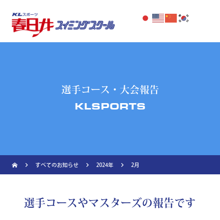
選手コース・大会報告
KLSPORTS
navigate_next
navigate_next
navigate_next
すべてのお知らせ
2024年
2月
選手コースやマスターズの報告です