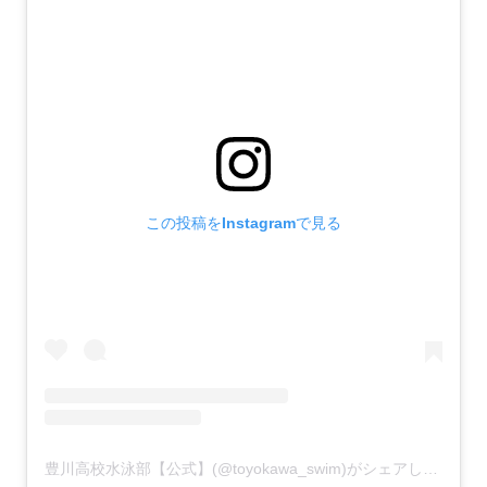
この投稿をInstagramで見る
豊川高校水泳部【公式】(@toyokawa_swim)がシェアした投稿