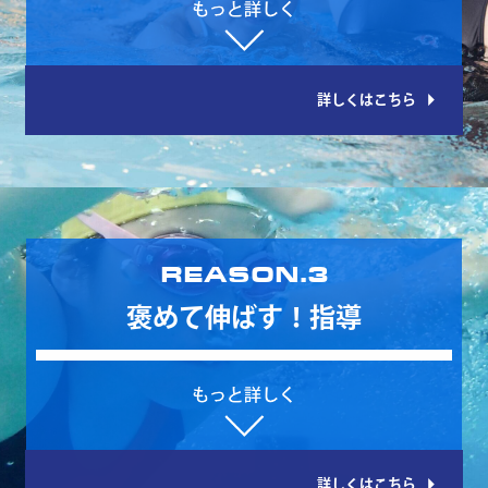
arrow_right
詳しくはこちら
REASON.3
褒めて伸ばす！指導
arrow_right
詳しくはこちら