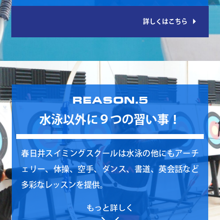
arrow_right
詳しくはこちら
REASON.5
水泳以外に９つの習い事！
春日井スイミングスクールは水泳の他にもアーチ
ェリー、体操、空手、ダンス、書道、英会話など
多彩なレッスンを提供。