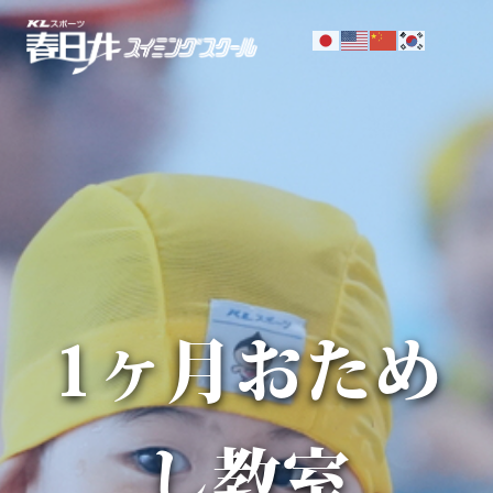
1ヶ月おため
し教室